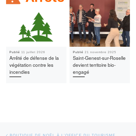
Publié
11 juillet 2026
Publié
21 novembre 2025
Arrêté de défense de la
Saint-Genest-sur-Roselle
végétation contre les
devient territoire bio-
incendies
engagé
Parcourir les articles
Article précédent
BOUTIQUE DE NOËL À L’OFFICE DU TOURISME