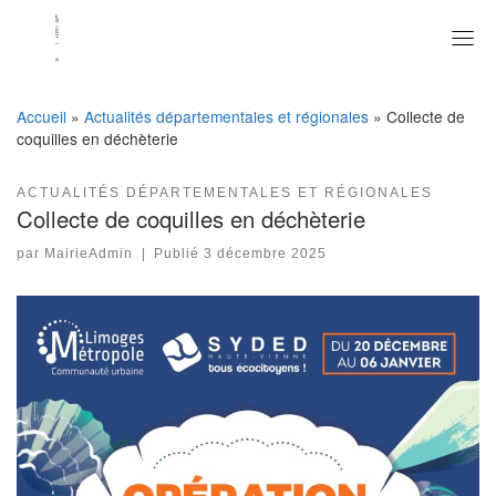
Skip
to
content
Accueil
»
Actualités départementales et régionales
»
Collecte de
coquilles en déchèterie
ACTUALITÉS DÉPARTEMENTALES ET RÉGIONALES
Collecte de coquilles en déchèterie
par
MairieAdmin
|
Publié
3 décembre 2025