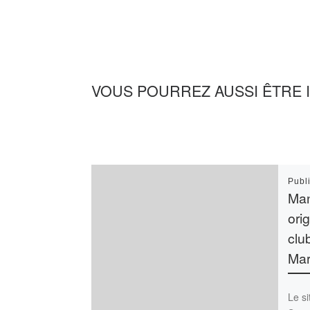
VOUS POURREZ AUSSI ÊTRE 
Publ
Man
ori
clu
Mar
Le si