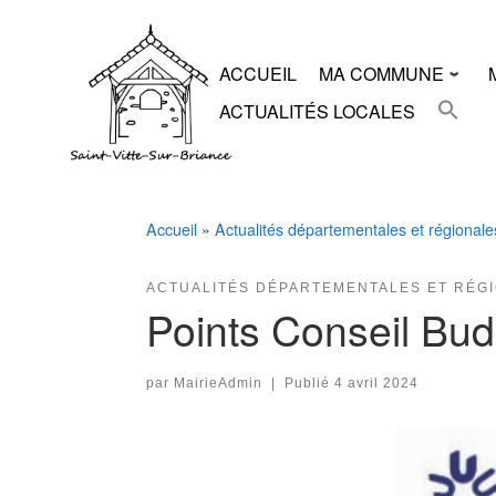
Skip
to
content
ACCUEIL
MA COMMUNE
ACTUALITÉS LOCALES
Accueil
»
Actualités départementales et régionale
ACTUALITÉS DÉPARTEMENTALES ET RÉG
Points Conseil Bu
par
MairieAdmin
|
Publié
4 avril 2024