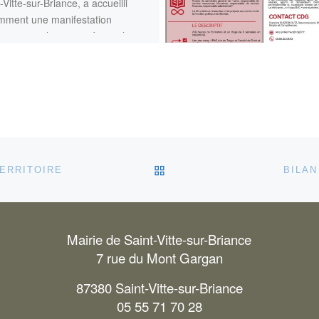
-Vitte-sur-Briance, a accueilli
mment une manifestation
ive originale organisée par le
 Les Archers du Martoulet, […]
RETOUR À LA LISTE DES
TERRITOIRE
BILAN
Mairie de Saint-Vitte-sur-Briance
7 rue du Mont Gargan
87380 Saint-Vitte-sur-Briance
05 55 71 70 28