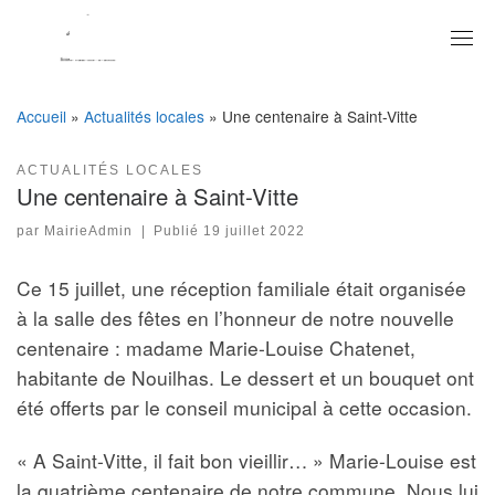
Skip
to
content
Accueil
»
Actualités locales
»
Une centenaire à Saint-Vitte
ACTUALITÉS LOCALES
Une centenaire à Saint-Vitte
par
MairieAdmin
|
Publié
19 juillet 2022
Ce 15 juillet, une réception familiale était organisée
à la salle des fêtes en l’honneur de notre nouvelle
centenaire : madame Marie-Louise Chatenet,
habitante de Nouilhas. Le dessert et un bouquet ont
été offerts par le conseil municipal à cette occasion.
« A Saint-Vitte, il fait bon vieillir… » Marie-Louise est
la quatrième centenaire de notre commune. Nous lui