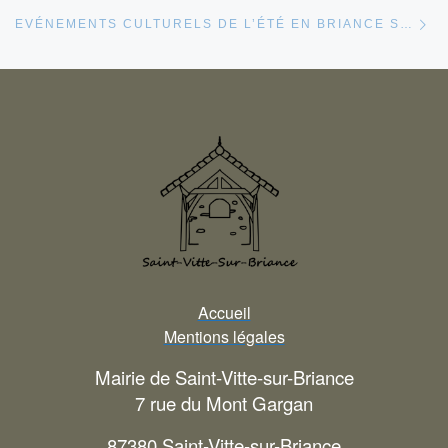
Ar
EVÉNEMENTS CULTURELS DE L’ÉTÉ EN BRIANCE SUD HAUTE-VIENNE
Accueil
Mentions légales
Mairie de Saint-Vitte-sur-Briance
7 rue du Mont Gargan
87380 Saint-Vitte-sur-Briance