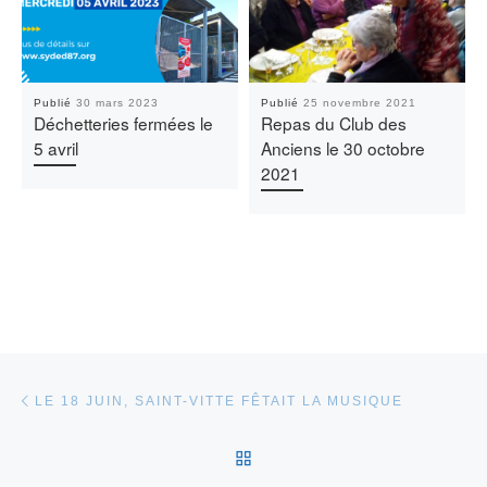
Publié
30 mars 2023
Publié
25 novembre 2021
Déchetteries fermées le
Repas du Club des
5 avril
Anciens le 30 octobre
2021
Parcourir les articles
Article précédent
LE 18 JUIN, SAINT-VITTE FÊTAIT LA MUSIQUE
RETOUR À LA LISTE DES