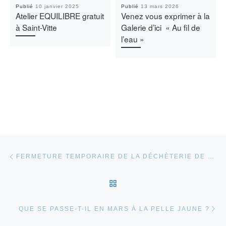
Publié
10 janvier 2025
Publié
13 mars 2026
Atelier EQUILIBRE gratuit
Venez vous exprimer à la
à Saint-Vitte
Galerie d’ici « Au fil de
l’eau »
Parcourir les articles
Article précédent
FERMETURE TEMPORAIRE DE LA DÉCHÈTERIE DE CHÂTEAUNEUF-LA-FORÊT
RETOUR À LA LISTE DES
Ar
QUE SE PASSE-T-IL EN MARS À LA PELLE JAUNE ?