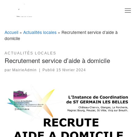
Skip
to
content
Accueil
»
Actualités locales
»
Recrutement service d’aide à
domicile
ACTUALITÉS LOCALES
Recrutement service d’aide à domicile
par
MairieAdmin
|
Publié
15 février 2024