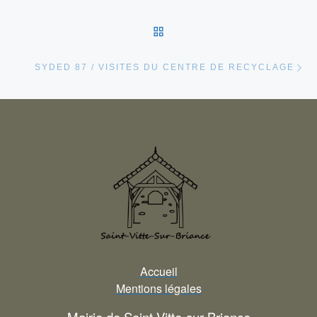
RETOUR À LA LISTE DES
Ar
SYDED 87 / VISITES DU CENTRE DE RECYCLAGE
Accueil
Mentions légales