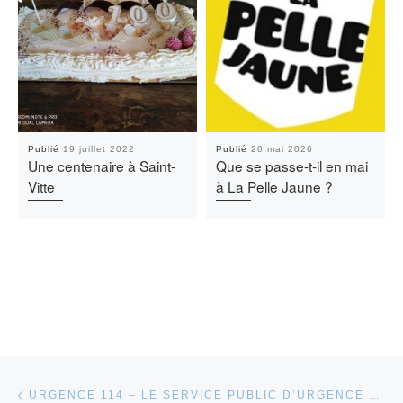
Publié
19 juillet 2022
Publié
20 mai 2026
Une centenaire à Saint-
Que se passe-t-il en mai
Vitte
à La Pelle Jaune ?
Parcourir les articles
Article précédent
URGENCE 114 – LE SERVICE PUBLIC D’URGENCE RÉSERVÉ AUX PERSONNES SOURDES, SOURDAVEUGLES, MALENTENDANTES ET APHASIQUES