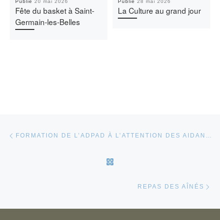
Publié
20 mai 2026
Publié
28 mai 2026
Fête du basket à Saint-
La Culture au grand jour
Germain-les-Belles
Parcourir les articles
Article précédent
FORMATION DE L’ADPAD À L’ATTENTION DES AIDANTS
RETOUR À LA LISTE DES
Ar
REPAS DES AÎNÉS